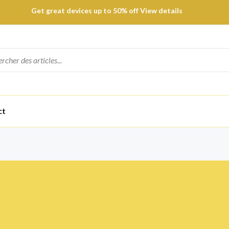
Get great devices up to 50% off View details
Trendy 25silver jewelry, save up 35% off today Shop now
Supper Value Deals - Save more with coupons
ct