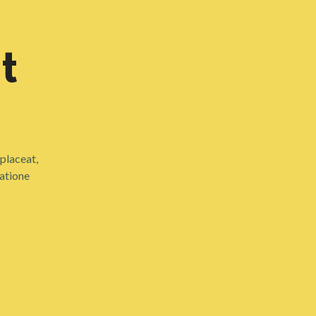
t
placeat,
ratione