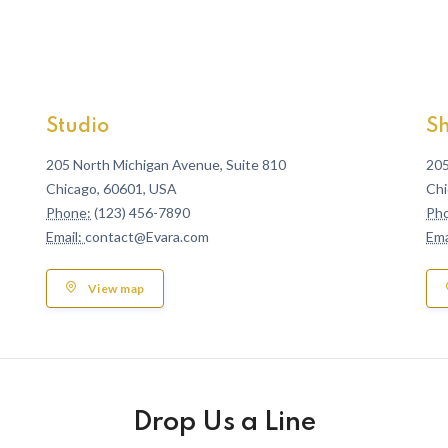
Studio
S
205 North Michigan Avenue, Suite 810
205
Chicago, 60601, USA
Chi
Phone:
(123) 456-7890
Ph
Email:
contact@Evara.com
Ema
View map
Drop Us a Line