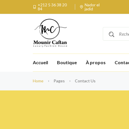
+212 5 36 38 20
Nador el
84
jadid
Accueil
Boutique
À propos
Conta
Home
Pages
Contact Us