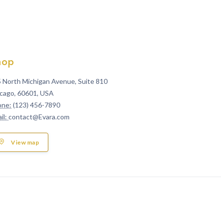
hop
 North Michigan Avenue, Suite 810
cago, 60601, USA
one:
(123) 456-7890
il:
contact@Evara.com
View map